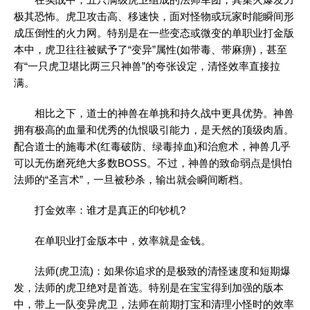
极其恐怖。虎卫攻击高、移速快，面对怪物或玩家时能瞬间形
成压倒性的火力网。特别是在一些变态或微变的单职业打金版
本中，虎卫往往被赋予了“变异”属性(如带毒、带麻痹)，甚至
有“一只虎卫堪比两三只神兽”的夸张设定，清怪效率直接拉
满。
相比之下，道士的神兽在单挑和持久战中更具优势。神兽
拥有极高的血量和优秀的仇恨吸引能力，是天然的顶级肉盾。
配合道士的施毒术(红毒破防、绿毒掉血)和治愈术，神兽几乎
可以无伤磨死绝大多数BOSS。不过，神兽的致命弱点是惧怕
法师的“圣言术”，一旦被秒杀，输出就会瞬间断档。
打金效率：谁才是真正的印钞机?
在单职业打金版本中，效率就是金钱。
法师(虎卫流)：如果你追求的是极致的清怪速度和短期爆
发，法师的虎卫绝对是首选。特别是在宝宝得到加强的版本
中，带上一队变异虎卫，法师在前期打宝和清理小怪时的效率