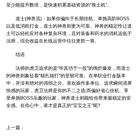
至少能提升数倍，是快速积累基础资源的“推土机”。
道士(神兽流)：如果你偏向于长期挂机、单挑高阶BOSS
以及低消耗打金，道士的神兽则更为可靠。神兽的稳定性让道
士可以轻松应对各种复杂环境，且对装备和药水的消耗远低于
法师，综合收益在长线运营中往往更胜一筹。
结语
法师的虎卫追求的是“毕其功于一役”的绚烂爆发，而道士
的神兽则象征着“稳扎稳打”的坚韧可靠。在单职业打金版本
中，并没有绝对的强弱之分。喜欢操作多单位、追求瞬间清屏
快感的玩家，虎卫法师是你的不二之选;而偏好省心挂机、享
受单挑BOSS乐趣的玩家，神兽道士则能给你带来最稳定的安
全感。在你心中，谁才是真正的“宝宝之王”呢?
上一篇：
减少操作硬直，确保BOSS压制的秘密