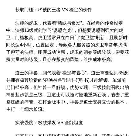
获取门槛：稀缺的王者 VS 稳定的伙伴
法师的虎卫，代表着“稀缺与爆发”。在经典的传奇设定
中，法师13级就能学习“诱惑之光”，但想要诱惑到强大的虎
卫，门槛极高。虎卫通常只在白日门“虎卫堂”刷新，且刷新时
间长达4小时，位置固定，导致各大服务器的虎卫堂常年挤满
了蹲守的法师。即便成功诱惑，虎卫的初始等级较低，需要花
费大量时间练级，且存在叛变的风险，维护成本极高。
道士的神兽，则代表着“稳定与省心”。道士需要达到35级
并拥有极其珍贵的“召唤神兽”技能书(狗书)才能解锁。虽然前
期门槛极高，但神兽一旦解锁，优势立现。三级技能召唤出的
神兽起步就是三级，且道士可以随时随地重新召唤，省去了重
复练级的痛苦。在打金版本中，神兽是道士安身立命的根本，
主打一个细水长流。
实战强度：极致爆发 VS 全能坦度
在实战中，五只满级虎卫组成的法师军团，其集火爆发力