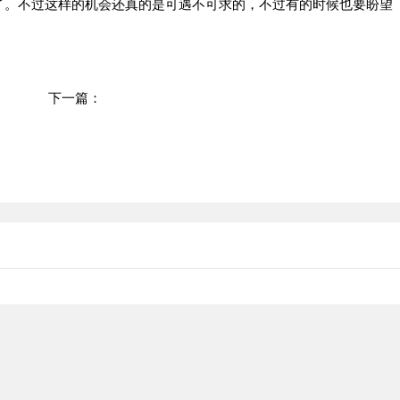
了。不过这样的机会还真的是可遇不可求的，不过有的时候也要盼望
下一篇：
传奇中的诱惑之光技能完全解析，打造强力宝宝