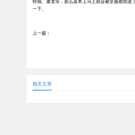
特戒、屠龙等，那么基本上马上就会被全服都知道
一下。
上一篇：
神途传奇网站必玩地图：石墓阵打宝攻略！
相关文章