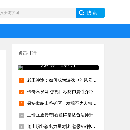
点击排行
道士职业输出力量对比-骷髅
VS神兽，谁更强？
老王神途：如何成为游戏中的风云人物？
传奇私发网:忽视目标防御属性介绍
探秘毒蛇山谷矿区，发现不为人知的乐趣
三端互通传奇|石墓阵是适合法师升级的地图
道士职业输出力量对比-骷髅VS神兽，谁更强？