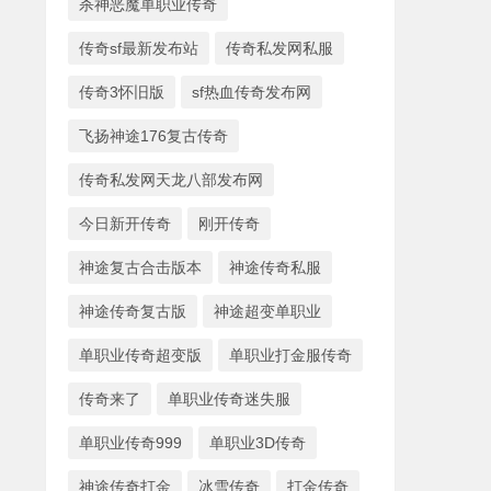
杀神恶魔单职业传奇
传奇sf最新发布站
传奇私发网私服
传奇3怀旧版
sf热血传奇发布网
飞扬神途176复古传奇
传奇私发网天龙八部发布网
今日新开传奇
刚开传奇
神途复古合击版本
神途传奇私服
神途传奇复古版
神途超变单职业
单职业传奇超变版
单职业打金服传奇
传奇来了
单职业传奇迷失服
单职业传奇999
单职业3D传奇
神途传奇打金
冰雪传奇
打金传奇