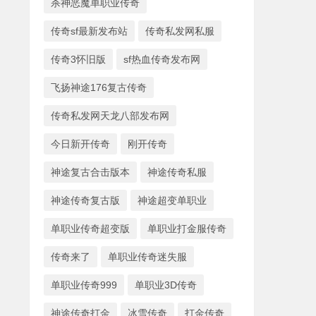
杀神恶魔单职业传奇
传奇sf最新发布站
传奇私发网私服
传奇3怀旧版
sf热血传奇发布网
飞扬神途176复古传奇
传奇私发网天龙八部发布网
今日新开传奇
刚开传奇
神途复古合击版本
神途传奇私服
神途传奇复古版
神途超变单职业
单职业传奇超变版
单职业打金服传奇
传奇来了
单职业传奇迷失服
单职业传奇999
单职业3D传奇
神途传奇打金
冰雪传奇
打金传奇