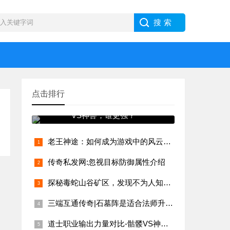
点击排行
道士职业输出力量对比-骷髅
VS神兽，谁更强？
老王神途：如何成为游戏中的风云人物？
传奇私发网:忽视目标防御属性介绍
探秘毒蛇山谷矿区，发现不为人知的乐趣
三端互通传奇|石墓阵是适合法师升级的地图
道士职业输出力量对比-骷髅VS神兽，谁更强？