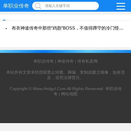
单职业传奇
请输入关键字词
布衣神途传奇中那些“鸡肋”BOSS，不值得蹲守的冷门怪盘点
单职业传奇
|
神途传奇
|
传奇私发网
本站所有文章未经授权禁止转载、摘编、复制或建立镜像，如有违
反，追究法律责任。
Copyright ©
Www.Hxdgcl.Com
All Rights Reserved.
单职业传
奇
|
网站地图