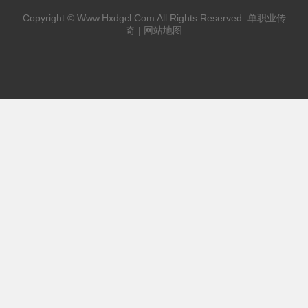
Copyright ©
Www.Hxdgcl.Com
All Rights Reserved.
单职业传
奇
|
网站地图