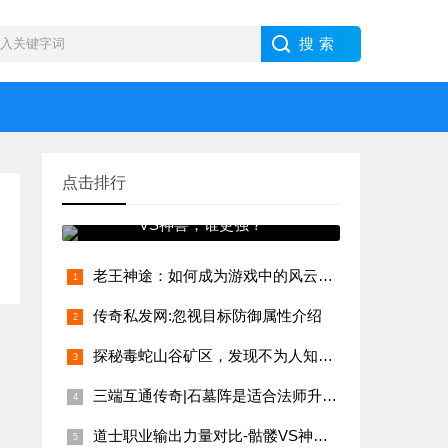
点击排行
道士职业输出力量对比-骷髅
VS神兽，谁更强？
老王神途：如何成为游戏中的风云人物？
传奇私发网:忽视目标防御属性介绍
探秘毒蛇山谷矿区，发现不为人知的乐趣
三端互通传奇|石墓阵是适合法师升级的地图
道士职业输出力量对比-骷髅VS神兽，谁更强？