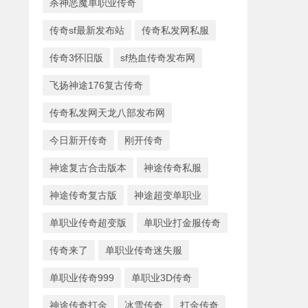
杀神恶魔单职业传奇
传奇sf最新发布站
传奇私发网私服
传奇3怀旧版
sf热血传奇发布网
飞扬神途176复古传奇
传奇私发网天龙八部发布网
今日新开传奇
刚开传奇
神途复古合击版本
神途传奇私服
神途传奇复古版
神途超变单职业
单职业传奇超变版
单职业打金服传奇
传奇来了
单职业传奇迷失服
单职业传奇999
单职业3D传奇
神途传奇打金
冰雪传奇
打金传奇