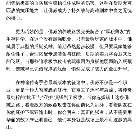
能凭借极高的血防属性稳稳扛住成吨的伤害。这种在后期无可
匹敌的抗压能力，让佛臧成为了持久战与高难副本中当之无愧
的核心。
更为巧妙的是，佛臧的养成路线完美契合了“厚积薄发”的
生存哲学。在这个没有最强职业、只有最强玩家的版本中，佛
臧属于典型的后期英雄。前期虽然起步较慢，但只要玩家能够
耐住性子，合理搭配专属装备与技能，后期的实力将会迎来质
的飞跃。当那些追求极致攻击的玩家因为身板脆弱而陷入瓶颈
时，佛臧早已凭借深厚的底蕴，悄然完成了战力的全面升华。
在
神途传奇
手游最新版本的征途中，佛臧不仅是一个职
业，更是一种大智若愚的修行。它褪去了浮华与急躁，将传奇
最纯粹的“抗压”与“守护”演绎到了极致。当你选择踏上这条佛
臧之路，看着敌方的致命攻击在你面前化为刮痧，看着队友在
你的庇护下疯狂输出时，你会明白：真正的强者，从不需要用
华丽的数字来证明自己，他们本身就是战场上最不可逾越的高
山。