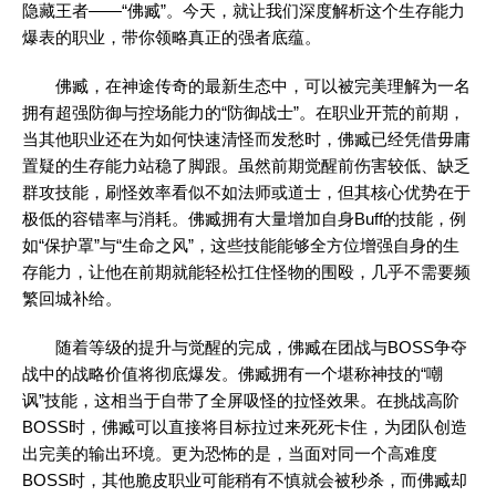
隐藏王者——“佛臧”。今天，就让我们深度解析这个生存能力
爆表的职业，带你领略真正的强者底蕴。
佛臧，在
神途传奇
的最新生态中，可以被完美理解为一名
拥有超强防御与控场能力的“防御战士”。在职业开荒的前期，
当其他职业还在为如何快速清怪而发愁时，佛臧已经凭借毋庸
置疑的生存能力站稳了脚跟。虽然前期觉醒前伤害较低、缺乏
群攻技能，刷怪效率看似不如法师或道士，但其核心优势在于
极低的容错率与消耗。佛臧拥有大量增加自身Buff的技能，例
如“保护罩”与“生命之风”，这些技能能够全方位增强自身的生
存能力，让他在前期就能轻松扛住怪物的围殴，几乎不需要频
繁回城补给。
随着等级的提升与觉醒的完成，佛臧在团战与BOSS争夺
战中的战略价值将彻底爆发。佛臧拥有一个堪称神技的“嘲
讽”技能，这相当于自带了全屏吸怪的拉怪效果。在挑战高阶
BOSS时，佛臧可以直接将目标拉过来死死卡住，为团队创造
出完美的输出环境。更为恐怖的是，当面对同一个高难度
BOSS时，其他脆皮职业可能稍有不慎就会被秒杀，而佛臧却