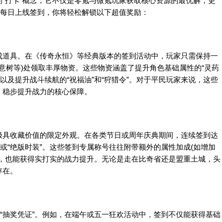
“打卡”概念，它不仅是零氪与微氪玩家获取核心资源的最优解，更
持每日上线签到，你将轻松解锁以下超值奖励：
道具。在《传奇永恒》等经典版本的签到活动中，玩家只需保持一
如意树等)处领取丰厚物资。这些物资涵盖了提升角色基础属性的“灵药
，以及提升战斗续航的“祝福油”和“狩猎令”。对于平民玩家来说，这些
、稳步提升战力的核心保障。
具收藏价值的限定外观。在各类节日或周年庆典期间，连续签到达
或“绝版时装”。这些签到专属称号往往附带额外的属性加成(如增加
时，也能获得实打实的战力提升。无论是走在比奇省还是盟重土城，头
存在。
“抽奖凭证”。例如，在端午或五一狂欢活动中，签到不仅能获得基础