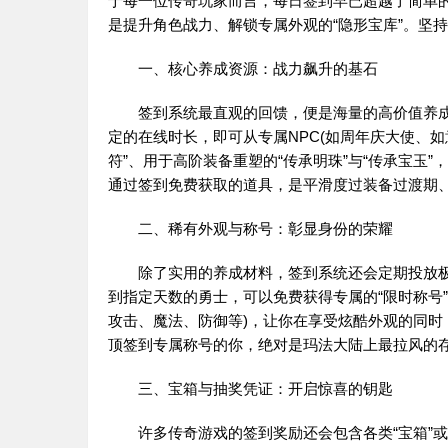
于每一位传奇玩家而言，每日签到早已超越了简单的
是提升角色战力、解锁专属外观的“隐形宝库”。坚
一、核心养成资源：战力飙升的基石
签到系统最直观的回馈，便是海量的高价值养成
定的在线时长，即可从专属NPC(如周年庆大使、
符”、用于高阶装备重塑的“传承明珠”与“传承宝玉”
通过签到免费获取的道具，是平滑度过装备过渡期
二、稀有外观与称号：彰显身份的荣耀
除了实用的养成材料，签到系统还会定期投放极
到指定天数的勇士，可以免费获得专属的“限时称号”
攻击、魔法、防御等)，让你在享受炫酷外观的同
顶签到专属称号的你，绝对是玛法大陆上最拉风的
三、宝箱与抽奖凭证：开启惊喜的钥匙
许多传奇游戏的签到奖励还会包含各类“宝箱”或