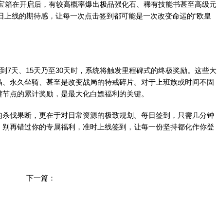
这些宝箱在开启后，有较高概率爆出极品强化石、稀有技能书甚至高级元
每日上线的期待感，让每一次点击签到都可能是一次改变命运的“欧皇
7天、15天乃至30天时，系统将触发里程碑式的终极奖励。这些大
晶、永久坐骑、甚至是改变战局的特戒碎片。对于上班族或时间不固
键节点的累计奖励，是最大化白嫖福利的关键。
杀伐果断，更在于对日常资源的极致规划。每日签到，只需几分钟
，别再错过你的专属福利，准时上线签到，让每一份坚持都化作你登
下一篇：
兽人古墓：锻造强者的熔炉