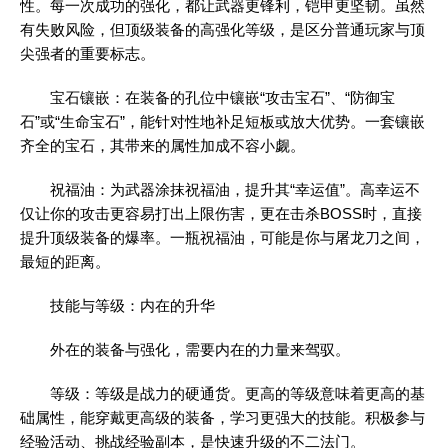
性。每一次成功的强化，都让武器更锋利，铠甲更坚韧。虽然
有失败风险，但顶级装备的高强化等级，是区分普通玩家与顶
尖强者的重要标志。
宝石镶嵌：在装备的孔位中镶嵌“攻击宝石”、“防御宝
石”或“生命宝石”，能针对性地补足短板或放大优势。一套镶嵌
齐全的宝石，其带来的属性加成不容小觑。
祝福油：为武器涂抹祝福油，提升其“幸运值”。高幸运不
仅让你的攻击更容易打出上限伤害，更在击杀BOSS时，直接
提升顶级装备的爆率。一瓶祝福油，可能是你与屠龙刀之间，
最短的距离。
技能与等级：内在的升华
外在的装备与强化，需要内在的力量来驾驭。
等级：等级是战力的硬通货。更高的等级意味着更高的基
础属性，能穿戴更高级的装备，学习更强大的技能。积极参与
经验活动、挑战经验副本，是快速升级的不二法门。