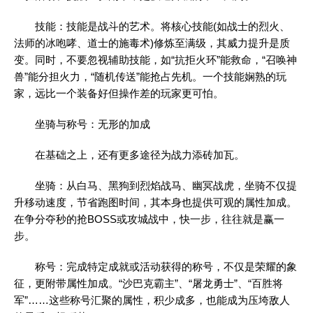
技能：技能是战斗的艺术。将核心技能(如战士的烈火、
法师的冰咆哮、道士的施毒术)修炼至满级，其威力提升是质
变。同时，不要忽视辅助技能，如“抗拒火环”能救命，“召唤神
兽”能分担火力，“随机传送”能抢占先机。一个技能娴熟的玩
家，远比一个装备好但操作差的玩家更可怕。
坐骑与称号：无形的加成
在基础之上，还有更多途径为战力添砖加瓦。
坐骑：从白马、黑狗到烈焰战马、幽冥战虎，坐骑不仅提
升移动速度，节省跑图时间，其本身也提供可观的属性加成。
在争分夺秒的抢BOSS或攻城战中，快一步，往往就是赢一
步。
称号：完成特定成就或活动获得的称号，不仅是荣耀的象
征，更附带属性加成。“沙巴克霸主”、“屠龙勇士”、“百胜将
军”……这些称号汇聚的属性，积少成多，也能成为压垮敌人