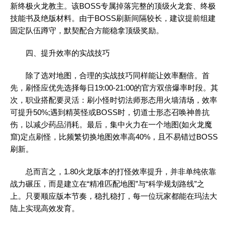
新终极火龙教主。该BOSS专属掉落完整的顶级火龙套、终极
技能书及绝版材料。由于BOSS刷新间隔较长，建议提前组建
固定队伍蹲守，默契配合方能稳拿顶级奖励。
四、提升效率的实战技巧
除了选对地图，合理的实战技巧同样能让效率翻倍。首
先，刷怪应优先选择每日19:00-21:00的官方双倍爆率时段。其
次，职业搭配要灵活：刷小怪时切法师形态用火墙清场，效率
可提升50%;遇到精英怪或BOSS时，切道士形态召唤神兽抗
伤，以减少药品消耗。最后，集中火力在一个地图(如火龙魔
窟)定点刷怪，比频繁切换地图效率高40%，且不易错过BOSS
刷新。
总而言之，1.80火龙版本的打怪效率提升，并非单纯依靠
战力碾压，而是建立在“精准匹配地图”与“科学规划路线”之
上。只要顺应版本节奏，稳扎稳打，每一位玩家都能在玛法大
陆上实现高效发育。