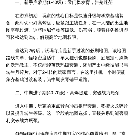
一、新手启蒙期(1-40级)：零门槛发育，告别迷茫
在游戏初期，玩家的核心目标是快速升级与积攒基础装
备。此时切忌好高骛远，应紧跟主线任务，在一大陆的出生地
图平稳过渡。这些区域怪物等级低、伤害弱，顺着任务推进即
可轻松达到2转，解锁高阶地图权限。
当达到2转后，沃玛寺庙是新手过渡的必刷地图。该地图
路线简单、怪物密度适中，单人挂机也能稳刷。底层定时刷新
的沃玛教主，不仅能掉落沃玛级套装，还能产出中级技能书与
转生丹碎片。对于2-4转的玩家而言，在这里挂机一小时便能
集齐基础过渡套装，为中期发育铺平道路。
二、中期进阶期(40-70级)：高爆提速，突破战力瓶颈
进入中期，玩家的重点转向冲击祖玛套装、积攒火龙碎片
以及提升转生等级。这一阶段的地图选择，直接关系到能否顺
利突破战力瓶颈。
4转解锁的祖玛寺庙是中期打宝的核心前置地图。除了常