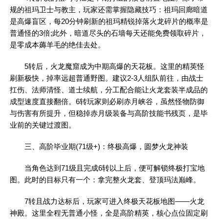
规的祖玛卫士与教主，玩家还需掌握隐藏技巧：祖玛回廊暗道
是高爆盲区，每20分钟刷新的祖玛精锐掉落火龙碎片的概率是
普通怪的3倍;此外，暗道尽头的石墙每天还能免费领取碎片，
是零成本薅羊毛的绝佳去处。
5转后，火龙魔窟成为中期高爆的天花板。这里的精英怪
刷新极快，掉率远超普通野图。建议2-3人组队前往，由战士
扛伤、法师清怪、道士续航，分工配合能让火龙套装半成品的
成型速度直接翻倍。6转玩家则必刷赤月峡谷，虽然怪物防御
与伤害有所提升，但稳掉赤月级装备与高阶技能书残页，是毕
业前的关键过渡图。
三、高阶毕业期(71级+)：终极高爆，圆梦火龙神装
当角色达到71级且完成6转以上后，便可解锁终极打宝地
图。此时的目标只有一个：拿完整火龙套、登顶玛法巅峰。
7转且战力达标后，玩家可进入终极天花板地图——火龙
神殿。这里全程无普通小怪，全是高阶精英，核心点位固定刷