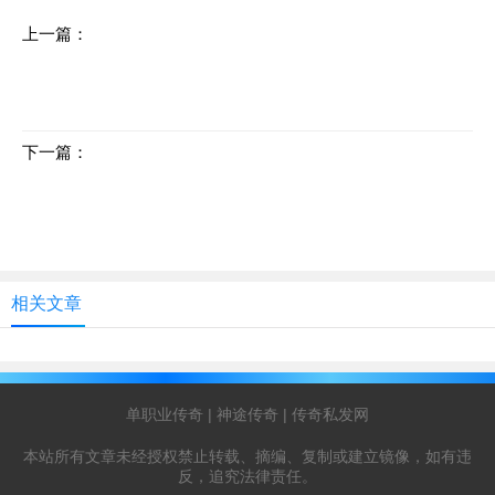
上一篇：
单职业传奇攻略：巧妙匹配与战斗策略
下一篇：
沙城争霸，感受狂暴之力的魔力！
相关文章
单职业传奇
|
神途传奇
|
传奇私发网
本站所有文章未经授权禁止转载、摘编、复制或建立镜像，如有违
反，追究法律责任。