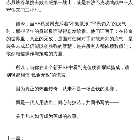
赤月峡谷单挑击败全服第一战士，或是在沙巴克攻城战中一人
守住东门三小时。
如今，当SF私发网充斥着“不氪就滚”“平民勿入”的戾气
时，那些早年的身影反而显得愈发珍贵。他们证明了：在传奇
的世界里，真正的无敌，是面对任何对手都敢亮剑的底气，是
装备未成却仍能以弱胜强的智慧，是在所有人都依赖数值时，
依然相信操作与策略的力量。
所以，当你在某个新开SF中看到充值榜首耀武扬威，请
别轻易相信“氪金无敌”的谎言。
因为真正的热血传奇，从来不是一场金钱的竞赛，
而是一代人用热血、耐心与技艺，共同书写的——
关于凡人如何成为英雄的故事。
上一篇：