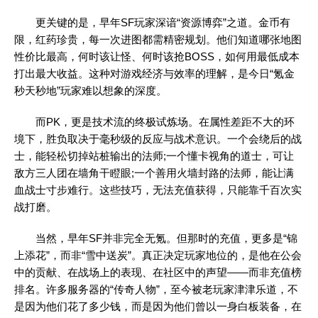
更关键的是，早年SF玩家深谙“资源博弈”之道。金币有
限，红药珍贵，每一次进图都需精密规划。他们知道哪张地图
性价比最高，何时该让怪、何时该抢BOSS，如何用最低成本
打出最大收益。这种对游戏经济与效率的理解，是今日“氪金
秒天秒地”玩家难以想象的深度。
而PK，更是技术流的终极试炼场。在属性差距不大的环
境下，胜负取决于毫秒级的反应与战术意识。一个会绕后的战
士，能轻松切掉站桩输出的法师;一个懂卡视角的道士，可让
敌方三人团在墙角干瞪眼;一个善用火墙封路的法师，能让满
血战士寸步难行。这些技巧，无法充值获得，只能靠千百次实
战打磨。
当然，早年SF并非完全无氪。但那时的充值，更多是“锦
上添花”，而非“雪中送炭”。真正决定玩家地位的，是他在公会
中的贡献、在战场上的表现、在社区中的声望——而非充值榜
排名。许多服务器的“传奇人物”，至今被老玩家津津乐道，不
是因为他们花了多少钱，而是因为他们曾以一身白板装备，在