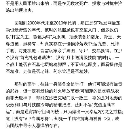
不是用人民币堆出来的，而是在无数次死亡、摸索与对抗中淬
炼出的硬功夫。
回溯到2000年代末至2010年代初，那正是SF私发网最蓬
勃也最野蛮的年代。彼时的私服虽也有充值入口，但多数仍
以“打宝为主、微氪为辅”为原则。顶级装备如屠龙、骨玉、天
尊道袍，虽稀有，却真实存在于怪物掉落表中;运九套、死神
手套、灯笼项链，皆需玩家亲手刷图、守尸、交易换得。在那
个没有“首充礼包送裁决”、没有“月卡送满级技能”的时代，一
个战士能否在石墓七层站稳脚跟，不看钱包厚度，而看操作是
否精准、走位是否老辣、药水管理是否精妙。
那时的高手，往往一身装备全是手打。他们可能没有最贵
的武器，但一定有最稳的烈火释放节奏;可能穿的是灵魂战衣
而非天魔神甲，却能在沙巴克城门以一敌三，靠的是对地形的
极致利用与对技能冷却的精准把控。法师不靠“充值送满幸
运”，而是通宵蹲守祖玛阁楼，只为爆出一只幸运2的龙之戒指;
道士没有“VIP专属毒符”，却凭一手精准施毒与神兽卡位，成
为团战中最令人忌惮的存在。