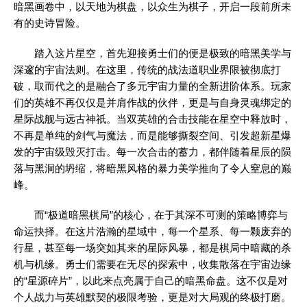
暗黑画卷中，以天地为棋盘，以众生为棋子，开启一段前所未
有的史诗冒险。
踏入这片星空，首先迎接勇士们的便是极致的暗黑美学与
深邃的宇宙法则。在这里，传统的战法道职业界限被彻底打
破，取而代之的是融合了多元宇宙力量的全新进阶体系。玩家
们的英雄不再仅仅是并肩作战的伙伴，更是与自身灵魂绑定的
星际战舰与远古神祇。当双英雄的合击技能在星空中释放时，
不再是单纯的剑气与魔法，而是能够撕裂空间、引发超新星爆
发的宇宙级毁灭打击。每一次合击的蓄力，都伴随着星辰的陨
落与黑洞的坍缩，将暗黑风格的暴力美学推向了令人窒息的巅
峰。
而“极道暗黑棋局”的核心，在于其深不可测的策略博弈与
命运抉择。在这片浩瀚的星域中，每一个星系、每一颗废弃的
行星，甚至每一场突如其来的星际风暴，都是棋局中暗藏的杀
机与机缘。勇士们需要在无尽的探索中，收集散落在宇宙边缘
的“星源碎片”，以此来点亮属于自己的暗黑命盘。这不仅是对
个人战力与英雄默契的极限考验，更是对大局观的终极打磨。