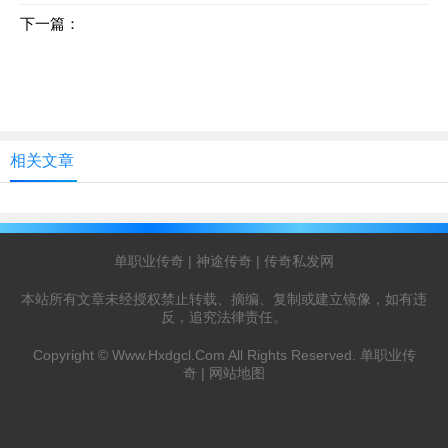
下一篇：
绿踪沼泽：挑战1300-1350级的新装备与合成
相关文章
单职业传奇
|
神途传奇
|
传奇私发网
本站所有文章未经授权禁止转载、摘编、复制或建立镜像，如有违
反，追究法律责任。
Copyright ©
Www.Hxdgcl.Com
All Rights Reserved.
单职业传
奇
|
网站地图