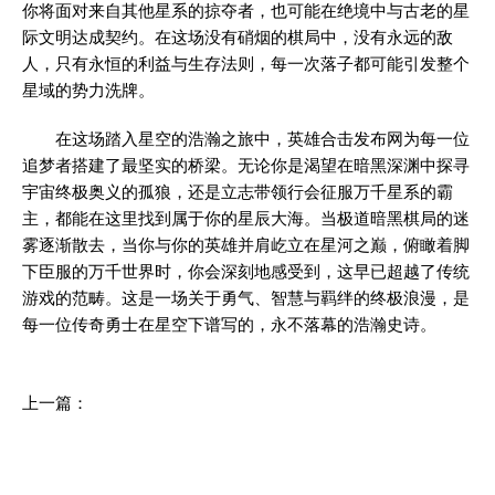
你将面对来自其他星系的掠夺者，也可能在绝境中与古老的星
际文明达成契约。在这场没有硝烟的棋局中，没有永远的敌
人，只有永恒的利益与生存法则，每一次落子都可能引发整个
星域的势力洗牌。
在这场踏入星空的浩瀚之旅中，英雄合击发布网为每一位
追梦者搭建了最坚实的桥梁。无论你是渴望在暗黑深渊中探寻
宇宙终极奥义的孤狼，还是立志带领行会征服万千星系的霸
主，都能在这里找到属于你的星辰大海。当极道暗黑棋局的迷
雾逐渐散去，当你与你的英雄并肩屹立在星河之巅，俯瞰着脚
下臣服的万千世界时，你会深刻地感受到，这早已超越了传统
游戏的范畴。这是一场关于勇气、智慧与羁绊的终极浪漫，是
每一位传奇勇士在星空下谱写的，永不落幕的浩瀚史诗。
上一篇：
双核驱动：问鼎玛法大陆的秘密武器