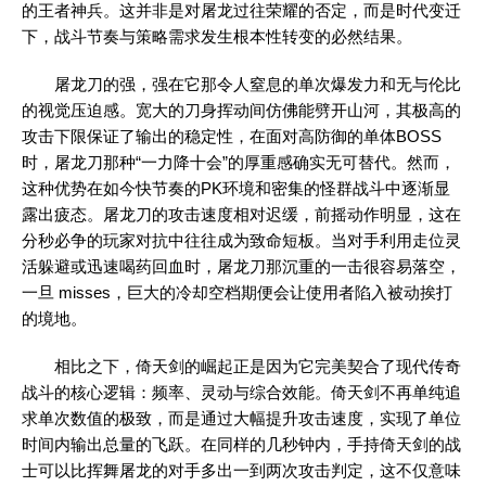
的王者神兵。这并非是对屠龙过往荣耀的否定，而是时代变迁
下，战斗节奏与策略需求发生根本性转变的必然结果。
屠龙刀的强，强在它那令人窒息的单次爆发力和无与伦比
的视觉压迫感。宽大的刀身挥动间仿佛能劈开山河，其极高的
攻击下限保证了输出的稳定性，在面对高防御的单体BOSS
时，屠龙刀那种“一力降十会”的厚重感确实无可替代。然而，
这种优势在如今快节奏的PK环境和密集的怪群战斗中逐渐显
露出疲态。屠龙刀的攻击速度相对迟缓，前摇动作明显，这在
分秒必争的玩家对抗中往往成为致命短板。当对手利用走位灵
活躲避或迅速喝药回血时，屠龙刀那沉重的一击很容易落空，
一旦 misses，巨大的冷却空档期便会让使用者陷入被动挨打
的境地。
相比之下，倚天剑的崛起正是因为它完美契合了现代传奇
战斗的核心逻辑：频率、灵动与综合效能。倚天剑不再单纯追
求单次数值的极致，而是通过大幅提升攻击速度，实现了单位
时间内输出总量的飞跃。在同样的几秒钟内，手持倚天剑的战
士可以比挥舞屠龙的对手多出一到两次攻击判定，这不仅意味