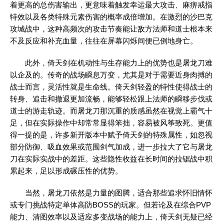
着更高的总伤害输出，更意味着触发幸运最大攻击、麻痹戒指
特效以及各类特殊元素伤害的概率成倍增加。在激烈的沙巴克
攻城战中，这种高频次的攻击节奏能让敌方法师和道士根本来
不及反应和补充血量，往往在屏幕闪烁间便已倒地身亡。
此外，倚天剑在机动性与生存能力上的优势也是屠龙刀难
以企及的。传奇的战场瞬息万变，尤其是对于需要近身肉搏的
战士而言，灵活性就是生命线。倚天剑轻盈的特性使得战士的
转身、追击和撤退更加流畅，能够轻松跟上法师的瞬移步伐或
道士的游走轨迹。而屠龙刀那沉重的质感虽然在视觉上霸气十
足，但在实际操作中却常常显得笨拙，容易被风筝致死。更值
得一提的是，许多新开版本中赋予倚天剑的特殊属性，如忽视
部分防御、吸血效果或范围剑气加成，进一步拉大了它与屠龙
刀在实际实战中的差距。这些隐性收益在长时间的拉锯战中积
累起来，足以形成碾压性的优势。
当然，屠龙刀依然是力量的图腾，适合那些追求怀旧情怀
或专门挑战特定单体高防BOSS的玩家。但若论及在综合PVP
能力、清图效率以及适应多变战场的能力上，倚天剑无疑已经