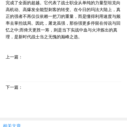
完成了全面的超越。它代表了战士职业从单纯的力量型坦克向
高机动、高爆发全能型刺客的转变。在今日的玛法大陆上，真
正的强者不再仅仅依赖一把刀的重量，而是懂得利用速度与频
率去掌控战局。因此，屠龙虽强，那份强更多停留在传说与回
忆之中;而倚天更胜一筹，则是当下实战中血与火淬炼出的真
理，是新时代战士当之无愧的巅峰之选。
上一篇：
热血传奇sf全地图揭秘，探索装备之路
下一篇：
战士必学！黑暗单职业手游高阶战斗技巧详解
相关文章