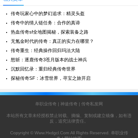
传奇玩家心中的梦幻追求：精灵头盔
传奇中的情人链任务：合作的真谛
热血传奇sf全地图揭秘，探索装备之路
无氪金时代的传奇：真正的实力在哪里？
传奇重生：经典操作回归玛法大陆
怒斩：逐鹿传奇3苍月版本的战士神兵
沉默回忆录：重归经典传奇世界
探秘传奇SF：冰雪世界，寻宝之旅开启
单职业传奇
|
神途传奇
|
传奇私发网
本站所有文章未经授权禁止转载、摘编、复制或建立镜像，如有违
反，追究法律责任。
Copyright ©
Www.Hxdgcl.Com
All Rights Reserved.
单职业传